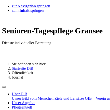
zur
Navigation
springen
zum
Inhalt
springen
S
enioren-
T
agespflege
G
ransee
D
ienste
i
ndividueller
B
etreuung
Sie befinden sich hier:
Startseite DiB
Öffentlichkeit
Journal
Über DiB
Unser Bild vom Menschen
Ziele und Leitsätze
GIB – Verein un
Unser Angebot
Pflegeentgelt