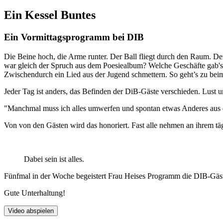
Ein Kessel Buntes
Ein Vormittagsprogramm bei DIB
Die Beine hoch, die Arme runter. Der Ball fliegt durch den Raum. De
war gleich der Spruch aus dem Poesiealbum? Welche Geschäfte gab's 
Zwischendurch ein Lied aus der Ju­gend schmettern. So geht’s zu beim
Jeder Tag ist anders, das Befinden der DiB-Gäste ver­schie­den. Lust 
"Manchmal muss ich alles umwerfen und spontan etwas Anderes aus d
Von von den Gästen wird das honoriert. Fast alle nehmen an ihrem täg
Dabei sein ist alles.
Fünfmal in der Woche begeistert Frau Heises Programm die DIB-Gäste
Gute Unterhaltung!
Video abspielen