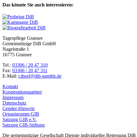
Das könnte Sie auch interessieren:
Tagespflege Gransee
Gemeinnützige DiB GmbH
Nagelstraße 1
16775 Gransee
Tel.:
03306 / 20 47 310
Fax:
03306 / 20 47 311
E-Mail:
r.theel@dib-ggmbh.de
Kontakt
Kooperationspartner
Impressum
Datenschutz
Gender-Hinweis
Organigramm GIB
Satzung GIB e.V.
Satzung GIB-Stiftung
Die gemeinnützige Gesellschaft Dienste individueller Betreuung DiB