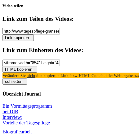
Video teilen
Link zum
Teilen
des Videos:
Link kopieren
Link zum
Einbetten
des Videos:
HTML kopieren
Verändern Sie
nicht
den kopierten Link, bzw. HTML-Code bei der Weitergabe bzw.
schließen
Übersicht Journal
Ein Vormittagsprogramm
bei DIB
Interview:
Vorteile der Tagespflege
Biografiearbeit