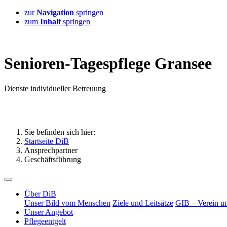
zur
Navigation
springen
zum
Inhalt
springen
S
enioren-
T
agespflege
G
ransee
D
ienste
i
ndividueller
B
etreuung
Sie befinden sich hier:
Startseite DiB
Ansprechpartner
Geschäftsführung
Über DiB
Unser Bild vom Menschen
Ziele und Leitsätze
GIB – Verein un
Unser Angebot
Pflegeentgelt